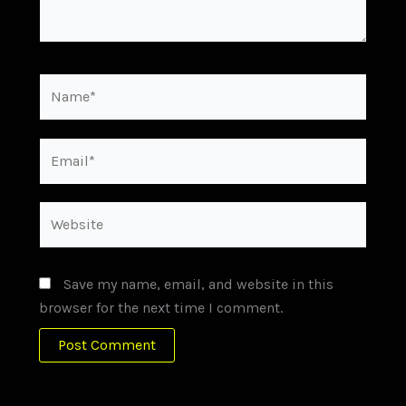
Name*
Email*
Website
Save my name, email, and website in this
browser for the next time I comment.