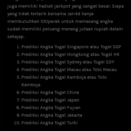
juga memiliki hadiah jackpot yang sangat besar. Siapa
yang tidak tertarik bersama Jari4d hanya
membutuhkan 100perak untuk memasang angka
sudah memiliki peluang menang jutaan rupiah dalam
sekejap.
Prediksi Angka Togel Singapore atau Togel SGP
Prediksi Angka Togel Hongkong atau Togel HK
Prediksi Angka Togel Sydney atau Togel SDY
Prediksi Angka Togel Macau atau Toto Macau
Prediksi Angka Togel Kamboja atau Toto
Kamboja
Prediksi Angka Togel China
Prediksi Angka Togel Japan
Prediksi Angka Togel Fujian
Prediksi Angka Togel Jakarta
Prediksi Angka Togel Turki