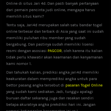
Online di situs Jari 4d. Dan pasti banyak pertanyaan
dari pemain pencinta judi online, mengapa harus
memilih situs kami?
Tentu saja, Jari4d merupakan salah satu bandar togel
online terbesar dan terbaik di Asia yang saat ini sudah
memiliki puluhan ribu member yang sudah
bergabung. Dan pastinya sudah memiliki lisensi
resmi dengan asosiasi
PAGCOR
, oleh karena itu kalian
tidak perlu khawatir akan keamanan dan kenyamanan
kami nomor 1.
Dan tahukah kalian, prediksi angka jari4d memiliki
keakuratan dalam memprediksi angka untuk para
bettor pasang angka tersebut di
pasaran Togel Online
yang sudah kami sediakan. Jadi, tunggu apalagi
buruan daftar sekarang juga dan rasakan sendiri
betapa akuratnya angka prekdiksi hari ini. Jangan
sampai ketinggalan kesempatan ini ya !