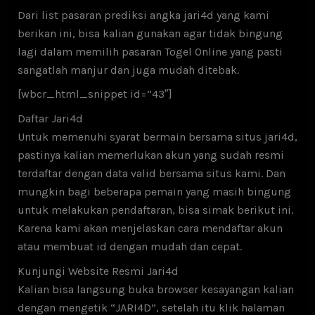
Dari list pasaran prediksi angka jari4d yang kami
berikan ini, bisa kalian gunakan agar tidak bingung
lagi dalam memilih pasaran Togel Online yang pasti
sangatlah manjur dan juga mudah ditebak.
[wbcr_html_snippet id=”43″]
Daftar Jari4d
Untuk memenuhi syarat bermain bersama situs jari4d,
pastinya kalian memerlukan akun yang sudah resmi
terdaftar dengan data valid bersama situs kami. Dan
mungkin bagi beberapa pemain yang masih bingung
untuk melakukan pendaftaran, bisa simak berikut ini.
Karena kami akan menjelaskan cara mendaftar akun
atau membuat id dengan mudah dan cepat.
Kunjungi Website Resmi Jari4d
Kalian bisa langsung buka browser kesayangan kalian
dengan mengetik “JARI4D”, setelah itu klik halaman