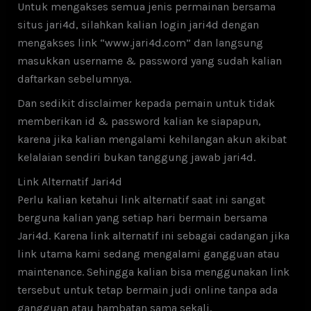
Untuk mengakses semua jenis permainan bersama
situs jari4d, silahkan kalian login jari4d dengan
mengakses link “www.jari4d.com” dan langsung
masukkan username & password yang sudah kalian
daftarkan sebelumnya.
Dan sedikit disclaimer kepada pemain untuk tidak
memberikan id & password kalian ke siapapun,
karena jika kalian mengalami kehilangan akun akibat
kelalaian sendiri bukan tanggung jawab jari4d.
Link Alternatif Jari4d
Perlu kalian ketahui link alternatif saat ini sangat
berguna kalian yang setiap hari bermain bersama
Jari4d. Karena link alternatif ini sebagai cadangan jika
link utama kami sedang mengalami gangguan atau
maintenance. Sehingga kalian bisa menggunakan link
tersebut untuk tetap bermain judi online tanpa ada
gangguan atau hambatan sama sekali.