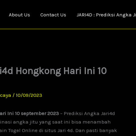
About Us
Contact Us
JARI4D : Prediksi Angka J
i4d Hongkong Hari Ini 10
ercaya
/
10/09/2023
ri Ini 10 september 2023
– Prediksi Angka Jari4d
nasi angka jitu yang saat ini bisa menambah
Togel Online di situs Jari 4d. Dan pasti banyak