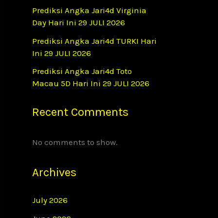
Prediksi Angka Jari4d Virginia
Day Hari Ini 29 JULI 2026
Prediksi Angka Jari4d TURKI Hari
Ini 29 JULI 2026
Prediksi Angka Jari4d Toto
Macau 5D Hari Ini 29 JULI 2026
Recent Comments
No comments to show.
Archives
July 2026