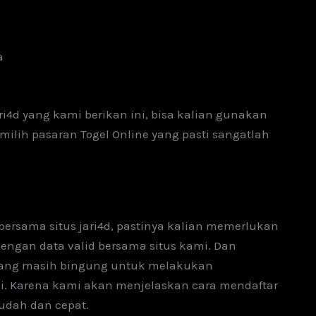
a
ari4d yang kami berikan ini, bisa kalian gunakan
milih pasaran Togel Online yang pasti sangatlah
ersama situs jari4d, pastinya kalian memerlukan
dengan data valid bersama situs kami. Dan
yang masih bingung untuk melakukan
ini. Karena kami akan menjelaskan cara mendaftar
dah dan cepat.