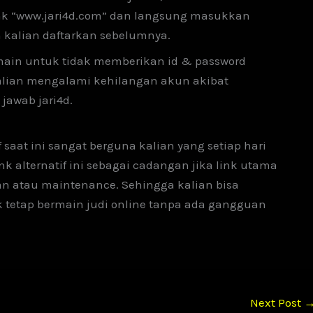
ink “www.jari4d.com” dan langsung masukkan
kalian daftarkan sebelumnya.
emain untuk tidak memberikan id & password
kalian mengalami kehilangan akun akibat
jawab jari4d.
if saat ini sangat berguna kalian yang setiap hari
nk alternatif ini sebagai cadangan jika link utama
 atau maintenance. Sehingga kalian bisa
 tetap bermain judi online tanpa ada gangguan
Next Post