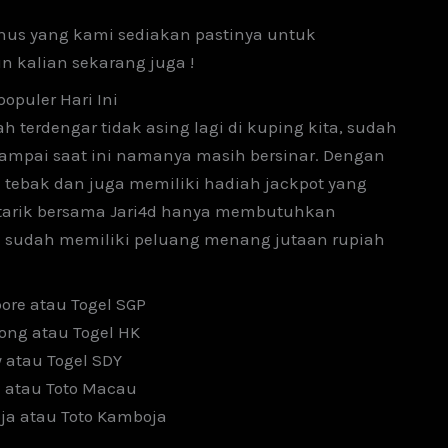
nus yang kami sediakan pastinya untuk
 kalian sekarang juga !
populer Hari Ini
h terdengar tidak asing lagi di kuping kita, sudah
sampai saat ini namanya masih bersinar. Dengan
tebak dan juga memiliki hadiah jackpot yang
ertarik bersama Jari4d hanya membutuhkan
sudah memiliki peluang menang jutaan rupiah
ore atau Togel SGP
ong atau Togel HK
 atau Togel SDY
u atau Toto Macau
ja atau Toto Kamboja