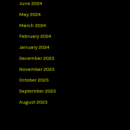
June 2024
May 2024
March 2024
February 2024
January 2024
December 2023
November 2023
October 2023
September 2023
August 2023