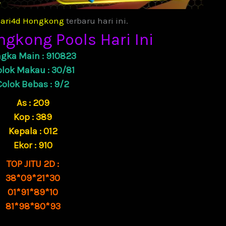
 jari4d Hongkong
terbaru hari ini.
ngkong Pools Hari Ini
gka Main : 910823
olok Makau : 30/81
Colok Bebas : 9/2
As : 209
Kop : 389
Kepala : 012
Ekor : 910
TOP JITU 2D :
38*09*21*30
01*91*89*10
81*98*80*93