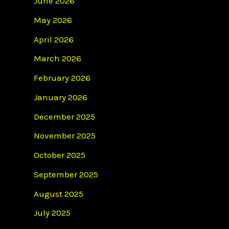
June 2026
May 2026
April 2026
March 2026
February 2026
January 2026
December 2025
November 2025
October 2025
September 2025
August 2025
July 2025