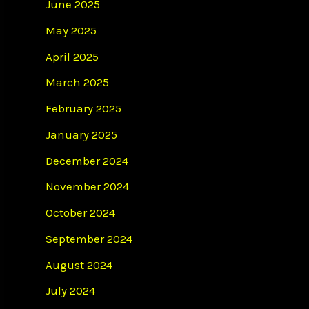
June 2025
May 2025
April 2025
March 2025
February 2025
January 2025
December 2024
November 2024
October 2024
September 2024
August 2024
July 2024