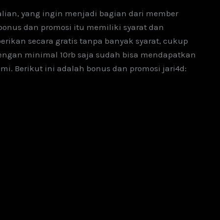
ian, yang ingin menjadi bagian dari member
 bonus dan promosi itu memiliki syarat dan
erikan secara gratis tanpa banyak syarat, cukup
dengan minimal 10rb saja sudah bisa mendapatkan
i. Berikut ini adalah bonus dan promosi jari4d: