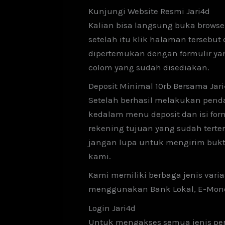
Kunjungi Website Resmi Jari4d
Kalian bisa langsung buka browse
setelah itu klik halaman tersebut
dipertemukan dengan formulir yan
colom yang sudah disediakan.
Deposit Minimal 10rb Bersama Jar
Setelah berhasil melakukan pend
kedalam menu deposit dan isi form
rekening tujuan yang sudah terter
jangan lupa untuk mengirim bukti
kami.
Kami memiliki berbaga jenis varia
menggunakan Bank Lokal, E-Mone
Login Jari4d
Untuk mengakses semua jenis perm