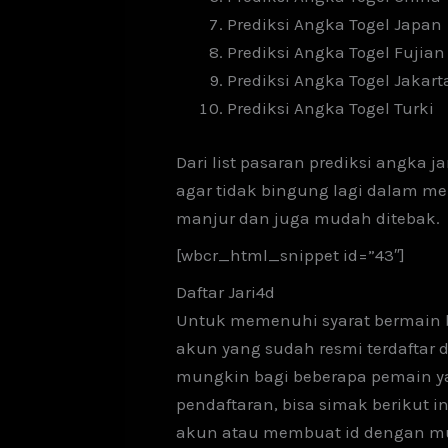
Prediksi Angka Togel Japan
Prediksi Angka Togel Fujian
Prediksi Angka Togel Jakart
Prediksi Angka Togel Turki
Dari list pasaran prediksi angka j
agar tidak bingung lagi dalam me
manjur dan juga mudah ditebak.
[wbcr_html_snippet id=”43″]
Daftar Jari4d
Untuk memenuhi syarat bermain b
akun yang sudah resmi terdaftar 
mungkin bagi beberapa pemain 
pendaftaran, bisa simak berikut 
akun atau membuat id dengan mu