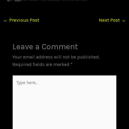
←
Previous Post
Next Post
→
Leave a Comment
Your email address will not be published.
Required fields are marked
*
Type
here..