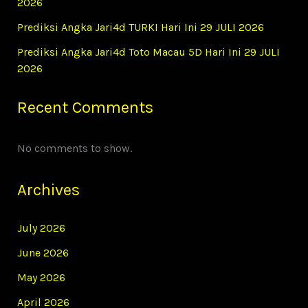
2026
Prediksi Angka Jari4d TURKI Hari Ini 29 JULI 2026
Prediksi Angka Jari4d Toto Macau 5D Hari Ini 29 JULI
2026
Recent Comments
No comments to show.
Archives
July 2026
June 2026
May 2026
April 2026