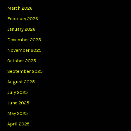
March 2026
February 2026
January 2026
December 2025
November 2025
October 2025
September 2025
August 2025
July 2025
June 2025
May 2025
April 2025