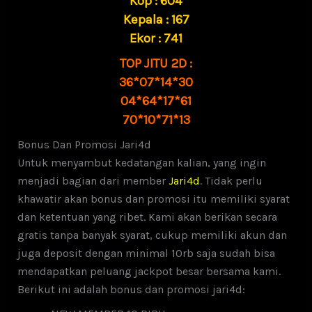
Kop : 604
Kepala : 167
Ekor : 741
TOP JITU 2D :
36*07*14*30
04*64*17*61
70*10*71*13
Bonus Dan Promosi Jari4d
Untuk menyambut kedatangan kalian, yang ingin
menjadi bagian dari member
Jari4d
. Tidak perlu
khawatir akan bonus dan promosi itu memiliki syarat
dan ketentuan yang ribet. Kami akan berikan secara
gratis tanpa banyak syarat, cukup memiliki akun dan
juga deposit dengan minimal 10rb saja sudah bisa
mendapatkan peluang jackpot besar bersama kami.
Berikut ini adalah bonus dan promosi jari4d: