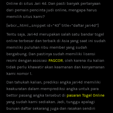
Online di situs Jari 4d. Dan pasti banyak pertanyaan
dari pemain pencinta judi online, mengapa harus
memilih situs kami?
[wbcr_html_snippet id=”43″ title=”daftar jari4d”]
Tentu saja, Jari4d merupakan salah satu bandar togel
online terbesar dan terbaik di Asia yang saat ini sudah
memiliki puluhan ribu member yang sudah
bergabung. Dan pastinya sudah memiliki lisensi
resmi dengan asosiasi
PAGCOR
, oleh karena itu kalian
tidak perlu khawatir akan keamanan dan kenyamanan
kami nomor 1.
Dan tahukah kalian, prediksi angka jari4d memiliki
keakuratan dalam memprediksi angka untuk para
bettor pasang angka tersebut di
pasaran Togel Online
yang sudah kami sediakan. Jadi, tunggu apalagi
buruan daftar sekarang juga dan rasakan sendiri