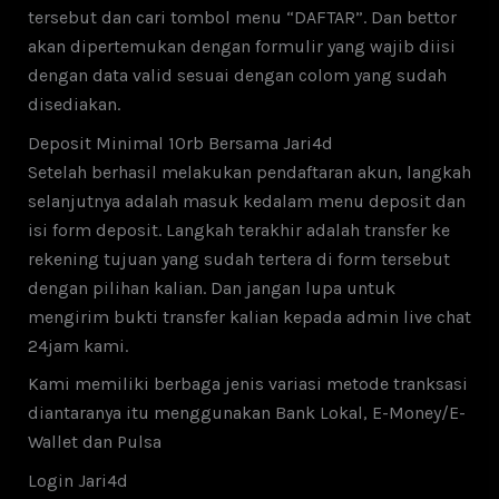
tersebut dan cari tombol menu “DAFTAR”. Dan bettor
akan dipertemukan dengan formulir yang wajib diisi
dengan data valid sesuai dengan colom yang sudah
disediakan.
Deposit Minimal 10rb Bersama Jari4d
Setelah berhasil melakukan pendaftaran akun, langkah
selanjutnya adalah masuk kedalam menu deposit dan
isi form deposit. Langkah terakhir adalah transfer ke
rekening tujuan yang sudah tertera di form tersebut
dengan pilihan kalian. Dan jangan lupa untuk
mengirim bukti transfer kalian kepada admin live chat
24jam kami.
Kami memiliki berbaga jenis variasi metode tranksasi
diantaranya itu menggunakan Bank Lokal, E-Money/E-
Wallet dan Pulsa
Login Jari4d