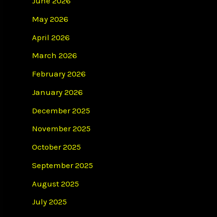
June 2026
May 2026
April 2026
March 2026
February 2026
January 2026
December 2025
November 2025
October 2025
September 2025
August 2025
July 2025