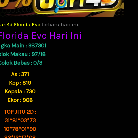
ari4d Florida Eve
terbaru hari ini.
Florida Eve Hari Ini
gka Main : 987301
olok Makau : 97/18
Colok Bebas : 0/3
As : 371
Kop : 819
Kepala : 730
Ekor : 908
TOP JITU 2D :
31*81*03*73
10*78*01*90
83*13*17*08