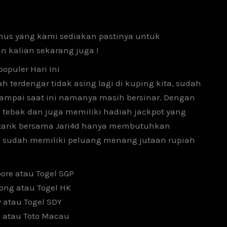
nus yang kami sediakan pastinya untuk
 kalian sekarang juga !
populer Hari Ini
h terdengar tidak asing lagi di kuping kita, sudah
sampai saat ini namanya masih bersinar. Dengan
tebak dan juga memiliki hadiah jackpot yang
ertarik bersama Jari4d hanya membutuhkan
sudah memiliki peluang menang jutaan rupiah
ore atau Togel SGP
ong atau Togel HK
 atau Togel SDY
u atau Toto Macau