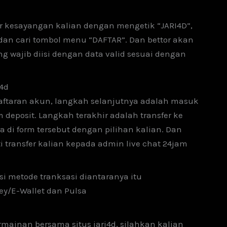
r kesayangan kalian dengan mengetik “JARI4D”,
 dan cari tombol menu “DAFTAR”. Dan bettor akan
g wajib diisi dengan data valid sesuai dengan
i4d
aftaran akun, langkah selanjutnya adalah masuk
 deposit. Langkah terakhir adalah transfer ke
a di form tersebut dengan pilihan kalian. Dan
 transfer kalian kepada admin live chat 24jam
si metode tranksasi diantaranya itu
y/E-Wallet dan Pulsa
ainan bersama situs jari4d, silahkan kalian