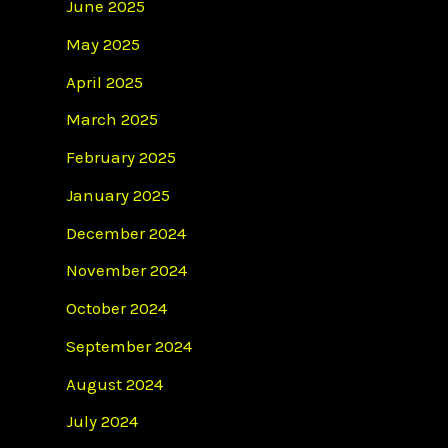
June 2025
May 2025
April 2025
March 2025
February 2025
January 2025
December 2024
November 2024
October 2024
September 2024
August 2024
July 2024