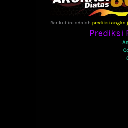
Berikut ini adalah
prediksi angka j
Prediksi 
An
C