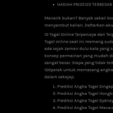
HADIAH PRIZE123 TERBESAR
Menarik bukan? Banyak sekali bo
menyambut kalian. Daftarkan akun
10 Togel Online Terpercaya dan Ter
Togel online saat ini memang suda
ada sejak zaman dulu kala yang 
konsep permainan yang mudah di 
sangat besar. Siapa yang tidak t
100perak untuk memasang angka 
dalam sekejap.
Prediksi Angka Togel Singap
Prediksi Angka Togel Hongk
Prediksi Angka Togel Sydney
Prediksi Angka Togel Maca