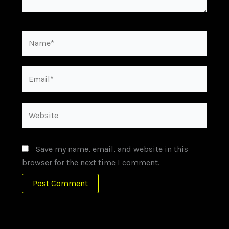
Name*
Email*
Website
Save my name, email, and website in this
browser for the next time I comment.