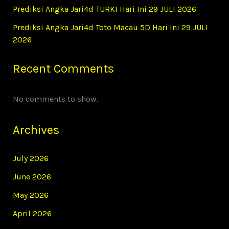
Prediksi Angka Jari4d TURKI Hari Ini 29 JULI 2026
Prediksi Angka Jari4d Toto Macau 5D Hari Ini 29 JULI
2026
Recent Comments
No comments to show.
Archives
July 2026
June 2026
May 2026
April 2026