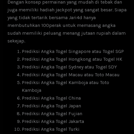
Dengan konsep permainan yang mudah di tebak dan
juga memiliki hadiah jackpot yang sangat besar. Siapa
yang tidak tertarik bersama Jari4d hanya
membutuhkan 100perak untuk memasang angka
sudah memiliki peluang menang jutaan rupiah dalam
sekejap.
Prediksi Angka Togel Singapore atau Togel SGP
Prediksi Angka Togel Hongkong atau Togel HK
Prediksi Angka Togel Sydney atau Togel SDY
Prediksi Angka Togel Macau atau Toto Macau
Prediksi Angka Togel Kamboja atau Toto
Kamboja
Prediksi Angka Togel China
Prediksi Angka Togel Japan
Prediksi Angka Togel Fujian
Prediksi Angka Togel Jakarta
Prediksi Angka Togel Turki