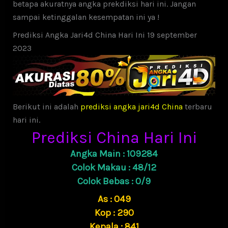
betapa akuratnya angka prekdiksi hari ini. Jangan
sampai ketinggalan kesempatan ini ya !
Prediksi Angka Jari4d China Hari Ini 19 september
2023
Berikut ini adalah
prediksi angka jari4d China
terbaru
hari ini.
Prediksi China Hari Ini
Angka Main : 109284
Colok Makau : 48/12
Colok Bebas : 0/9
As : 049
Kop : 290
Kepala : 841