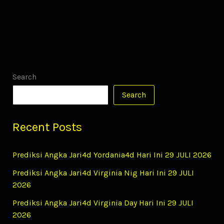
Search
Search
Recent Posts
Prediksi Angka Jari4d Yordania4d Hari Ini 29 JULI 2026
Prediksi Angka Jari4d Virginia Nig Hari Ini 29 JULI
2026
Prediksi Angka Jari4d Virginia Day Hari Ini 29 JULI
2026