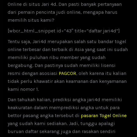
Online di situs Jari 4d. Dan pasti banyak pertanyaan
dari pemain pencinta judi online, mengapa harus
memilih situs kami?
[wbcr_html_snippet id=”43″ title=”daftar jari4d”]
Tentu saja, Jari4d merupakan salah satu bandar togel
online terbesar dan terbaik di Asia yang saat ini sudah
memiliki puluhan ribu member yang sudah
bergabung. Dan pastinya sudah memiliki lisensi
resmi dengan asosiasi
PAGCOR
, oleh karena itu kalian
tidak perlu khawatir akan keamanan dan kenyamanan
kami nomor 1.
Dan tahukah kalian, prediksi angka jari4d memiliki
keakuratan dalam memprediksi angka untuk para
bettor pasang angka tersebut di
pasaran Togel Online
yang sudah kami sediakan. Jadi, tunggu apalagi
buruan daftar sekarang juga dan rasakan sendiri