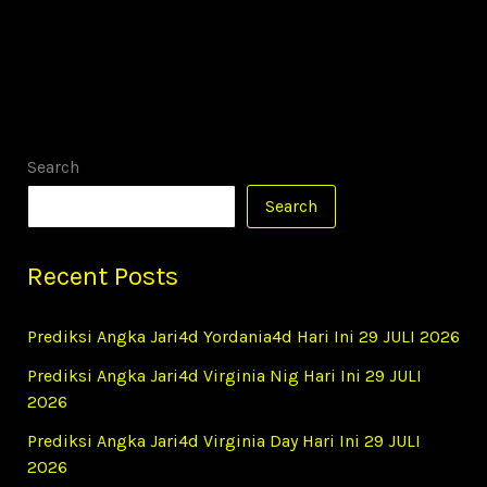
Search
Search
Recent Posts
Prediksi Angka Jari4d Yordania4d Hari Ini 29 JULI 2026
Prediksi Angka Jari4d Virginia Nig Hari Ini 29 JULI
2026
Prediksi Angka Jari4d Virginia Day Hari Ini 29 JULI
2026