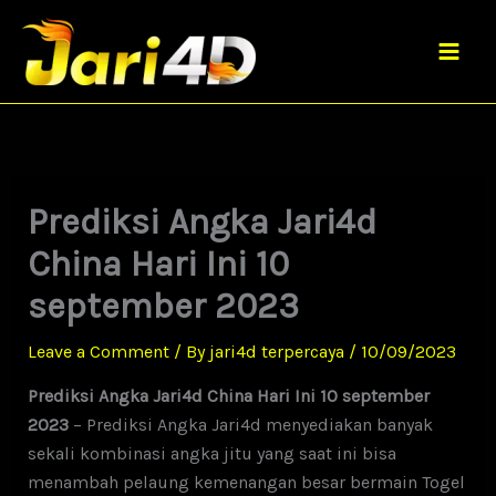
Skip
to
content
Prediksi Angka Jari4d
China Hari Ini 10
september 2023
Leave a Comment
/ By
jari4d terpercaya
/
10/09/2023
Prediksi Angka Jari4d China Hari Ini 10 september
2023
– Prediksi Angka Jari4d menyediakan banyak
sekali kombinasi angka jitu yang saat ini bisa
menambah pelaung kemenangan besar bermain Togel