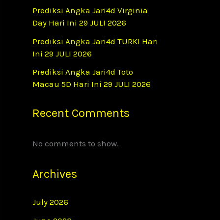
Prediksi Angka Jari4d Virginia
Day Hari Ini 29 JULI 2026
Prediksi Angka Jari4d TURKI Hari
Ini 29 JULI 2026
Prediksi Angka Jari4d Toto
Macau 5D Hari Ini 29 JULI 2026
Recent Comments
No comments to show.
Archives
July 2026