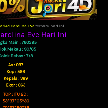
jari4d Carolina Eve
terbaru hari ini.
arolina Eve Hari Ini
gka Main : 760395
lok Makau : 90/65
Colok Bebas : 7/3
As : 037
Kop : 593
Kepala : 369
Ekor : 063
TOP JITU 2D :
53*37*05*30
70*67*90*39