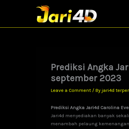
Skip
to
content
Prediksi Angka Jar
september 2023
Leave a Comment
/ By
jari4d terp
Prediksi Angka Jari4d Carolina Ev
Jari4d menyediakan banyak sekali 
menambah pelaung kemenangan bes