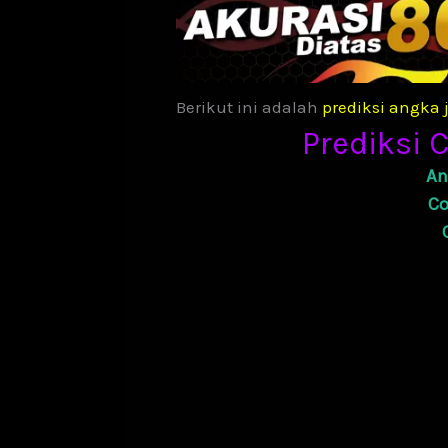
Berikut ini adalah
prediksi angka 
Prediksi C
An
Co