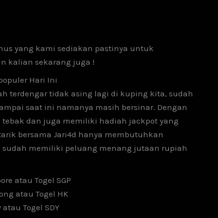
nus yang kami sediakan pastinya untuk
 kalian sekarang juga !
populer Hari Ini
h terdengar tidak asing lagi di kuping kita, sudah
sampai saat ini namanya masih bersinar. Dengan
tebak dan juga memiliki hadiah jackpot yang
ertarik bersama Jari4d hanya membutuhkan
sudah memiliki peluang menang jutaan rupiah
ore atau Togel SGP
ong atau Togel HK
 atau Togel SDY