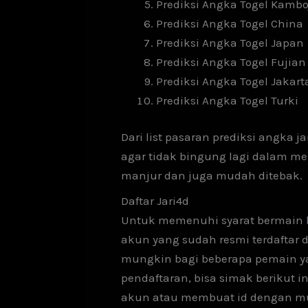
Prediksi Angka Togel Kambo
Prediksi Angka Togel China
Prediksi Angka Togel Japan
Prediksi Angka Togel Fujian
Prediksi Angka Togel Jakart
Prediksi Angka Togel Turki
Dari list pasaran prediksi angka j
agar tidak bingung lagi dalam me
manjur dan juga mudah ditebak.
Daftar Jari4d
Untuk memenuhi syarat bermain b
akun yang sudah resmi terdaftar 
mungkin bagi beberapa pemain 
pendaftaran, bisa simak berikut 
akun atau membuat id dengan mu