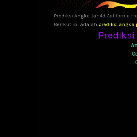
Prediksi Angka Jari4d California H
Berikut ini adalah
prediksi angka j
Prediksi 
An
C