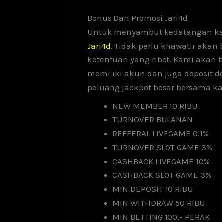
Bonus Dan Promosi Jari4d
Untuk menyambut kedatangan kal
Jari4d
. Tidak perlu khawatir akan
ketentuan yang ribet. Kami akan b
memiliki akun dan juga deposit 
peluang jackpot besar bersama kam
NEW MEMBER 10 RIBU
TURNOVER BULANAN
REFFERAL LIVEGAME 0.1%
TURNOVER SLOT GAME 3%
CASHBACK LIVEGAME 10%
CASHBACK SLOT GAME 3%
MIN DEPOSIT 10 RIBU
MIN WITHDRAW 50 RIBU
MIN BETTING 100,- PERAK