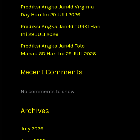
Prediksi Angka Jari4d Virginia
Day Hari Ini 29 JULI 2026
Prediksi Angka Jari4d TURKI Hari
Ini 29 JULI 2026
Prediksi Angka Jari4d Toto
Macau 5D Hari Ini 29 JULI 2026
Recent Comments
No comments to show.
Archives
July 2026