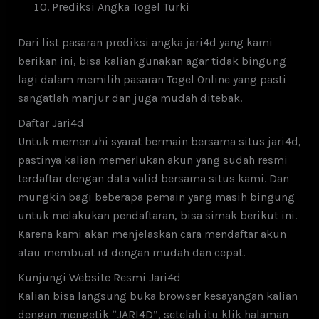
Prediksi Angka Togel Turki
Dari list pasaran prediksi angka jari4d yang kami
berikan ini, bisa kalian gunakan agar tidak bingung
lagi dalam memilih pasaran Togel Online yang pasti
sangatlah manjur dan juga mudah ditebak.
Daftar Jari4d
Untuk memenuhi syarat bermain bersama situs jari4d,
pastinya kalian memerlukan akun yang sudah resmi
terdaftar dengan data valid bersama situs kami. Dan
mungkin bagi beberapa pemain yang masih bingung
untuk melakukan pendaftaran, bisa simak berikut ini.
Karena kami akan menjelaskan cara mendaftar akun
atau membuat id dengan mudah dan cepat.
Kunjungi Website Resmi Jari4d
Kalian bisa langsung buka browser kesayangan kalian
dengan mengetik “JARI4D”, setelah itu klik halaman