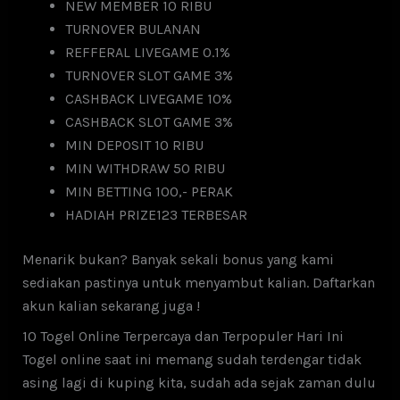
NEW MEMBER 10 RIBU
TURNOVER BULANAN
REFFERAL LIVEGAME 0.1%
TURNOVER SLOT GAME 3%
CASHBACK LIVEGAME 10%
CASHBACK SLOT GAME 3%
MIN DEPOSIT 10 RIBU
MIN WITHDRAW 50 RIBU
MIN BETTING 100,- PERAK
HADIAH PRIZE123 TERBESAR
Menarik bukan? Banyak sekali bonus yang kami
sediakan pastinya untuk menyambut kalian. Daftarkan
akun kalian sekarang juga !
10 Togel Online Terpercaya dan Terpopuler Hari Ini
Togel online saat ini memang sudah terdengar tidak
asing lagi di kuping kita, sudah ada sejak zaman dulu