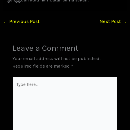
←
Previous Post
Next Post
→
Leave a Comment
Your email address will not be published.
Required fields are marked
*
Type
here..