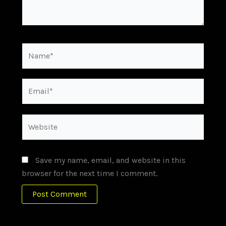
Name*
Email*
Website
Save my name, email, and website in this
browser for the next time I comment.