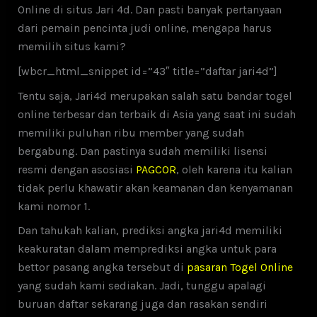
Online di situs Jari 4d. Dan pasti banyak pertanyaan
dari pemain pencinta judi online, mengapa harus
memilih situs kami?
[wbcr_html_snippet id=”43″ title=”daftar jari4d”]
Tentu saja, Jari4d merupakan salah satu bandar togel
online terbesar dan terbaik di Asia yang saat ini sudah
memiliki puluhan ribu member yang sudah
bergabung. Dan pastinya sudah memiliki lisensi
resmi dengan asosiasi
PAGCOR
, oleh karena itu kalian
tidak perlu khawatir akan keamanan dan kenyamanan
kami nomor 1.
Dan tahukah kalian, prediksi angka jari4d memiliki
keakuratan dalam memprediksi angka untuk para
bettor pasang angka tersebut di
pasaran Togel Online
yang sudah kami sediakan. Jadi, tunggu apalagi
buruan daftar sekarang juga dan rasakan sendiri