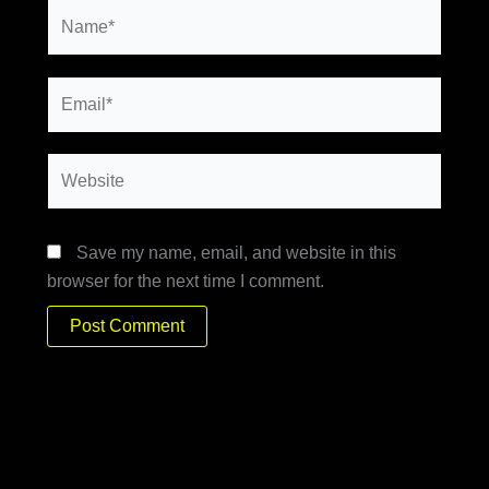
Name*
Email*
Website
Save my name, email, and website in this
browser for the next time I comment.