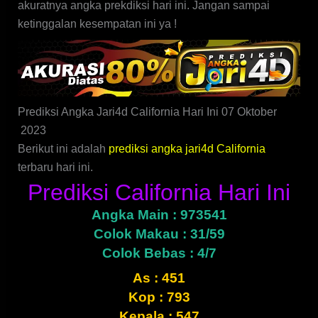
akuratnya angka prekdiksi hari ini. Jangan sampai
ketinggalan kesempatan ini ya !
Prediksi Angka Jari4d California Hari Ini 07 Oktober
2023
Berikut ini adalah
prediksi angka jari4d California
terbaru hari ini.
Prediksi California Hari Ini
Angka Main : 973541
Colok Makau : 31/59
Colok Bebas : 4/7
As : 451
Kop : 793
Kepala : 547