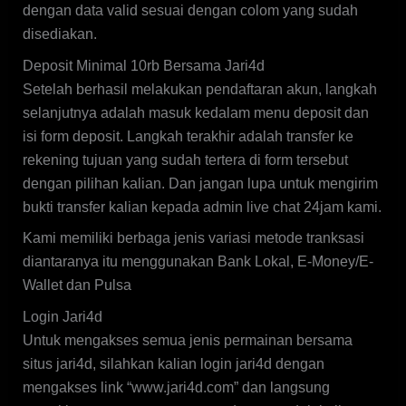
dengan data valid sesuai dengan colom yang sudah
disediakan.
Deposit Minimal 10rb Bersama Jari4d
Setelah berhasil melakukan pendaftaran akun, langkah
selanjutnya adalah masuk kedalam menu deposit dan
isi form deposit. Langkah terakhir adalah transfer ke
rekening tujuan yang sudah tertera di form tersebut
dengan pilihan kalian. Dan jangan lupa untuk mengirim
bukti transfer kalian kepada admin live chat 24jam kami.
Kami memiliki berbaga jenis variasi metode tranksasi
diantaranya itu menggunakan Bank Lokal, E-Money/E-
Wallet dan Pulsa
Login Jari4d
Untuk mengakses semua jenis permainan bersama
situs jari4d, silahkan kalian login jari4d dengan
mengakses link “www.jari4d.com” dan langsung