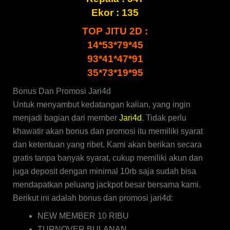
Ekor : 135
TOP JITU 2D :
14*53*79*45
93*41*47*91
35*73*19*95
Bonus Dan Promosi Jari4d
Untuk menyambut kedatangan kalian, yang ingin
menjadi bagian dari member
Jari4d
. Tidak perlu
khawatir akan bonus dan promosi itu memiliki syarat
dan ketentuan yang ribet. Kami akan berikan secara
gratis tanpa banyak syarat, cukup memiliki akun dan
juga deposit dengan minimal 10rb saja sudah bisa
mendapatkan peluang jackpot besar bersama kami.
Berikut ini adalah bonus dan promosi jari4d:
NEW MEMBER 10 RIBU
TURNOVER BULANAN