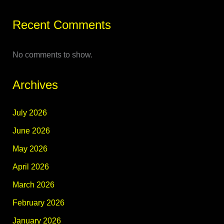
Recent Comments
No comments to show.
Archives
July 2026
June 2026
May 2026
April 2026
March 2026
February 2026
January 2026