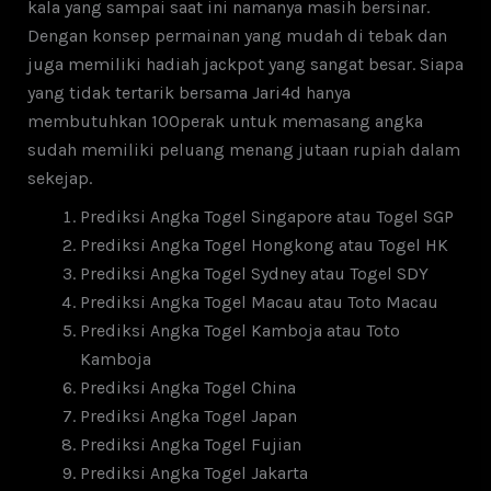
kala yang sampai saat ini namanya masih bersinar.
Dengan konsep permainan yang mudah di tebak dan
juga memiliki hadiah jackpot yang sangat besar. Siapa
yang tidak tertarik bersama Jari4d hanya
membutuhkan 100perak untuk memasang angka
sudah memiliki peluang menang jutaan rupiah dalam
sekejap.
Prediksi Angka Togel Singapore atau Togel SGP
Prediksi Angka Togel Hongkong atau Togel HK
Prediksi Angka Togel Sydney atau Togel SDY
Prediksi Angka Togel Macau atau Toto Macau
Prediksi Angka Togel Kamboja atau Toto
Kamboja
Prediksi Angka Togel China
Prediksi Angka Togel Japan
Prediksi Angka Togel Fujian
Prediksi Angka Togel Jakarta