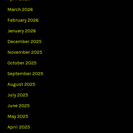
March 2026
February 2026
January 2026
December 2025
November 2025
October 2025
September 2025
August 2025
July 2025
June 2025
May 2025
April 2025