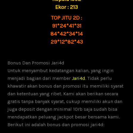
Ekor : 213
TOP JITU 2D :
91*24*41*31
84*42*34*14
29*12*82*43
Bonus Dan Promosi Jari4d
Untuk menyambut kedatangan kalian, yang ingin
menjadi bagian dari member
Jari4d
. Tidak perlu
khawatir akan bonus dan promosi itu memiliki syarat
dan ketentuan yang ribet. Kami akan berikan secara
gratis tanpa banyak syarat, cukup memiliki akun dan
juga deposit dengan minimal 10rb saja sudah bisa
mendapatkan peluang jackpot besar bersama kami.
Berikut ini adalah bonus dan promosi jari4d: