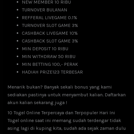
NEW MEMBER 10 RIBU
TURNOVER BULANAN
REFFERAL LIVEGAME 0.1%
TURNOVER SLOT GAME 3%
CASHBACK LIVEGAME 10%
CASHBACK SLOT GAME 3%
MIN DEPOSIT 10 RIBU
MIN WITHDRAW 50 RIBU
MIN BETTING 100,- PERAK
HADIAH PRIZE123 TERBESAR
Menarik bukan? Banyak sekali bonus yang kami
sediakan pastinya untuk menyambut kalian. Daftarkan
akun kalian sekarang juga !
10 Togel Online Terpercaya dan Terpopuler Hari Ini
Togel online saat ini memang sudah terdengar tidak
asing lagi di kuping kita, sudah ada sejak zaman dulu