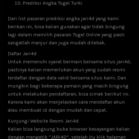
Prediksi Angka Togel Turki
Dari list pasaran prediksi angka jari4d yang kami
berikan ini, bisa kalian gunakan agar tidak bingung
lagi dalam memilih pasaran Togel Online yang pasti
sangatlah manjur dan juga mudah ditebak.
Daftar Jari4d
Untuk memenuhi syarat bermain bersama situs jari4d,
pastinya kalian memerlukan akun yang sudah resmi
terdaftar dengan data valid bersama situs kami. Dan
mungkin bagi beberapa pemain yang masih bingung
untuk melakukan pendaftaran, bisa simak berikut ini.
Karena kami akan menjelaskan cara mendaftar akun
atau membuat id dengan mudah dan cepat.
Kunjungi Website Resmi Jari4d
Kalian bisa langsung buka browser kesayangan kalian
dengan mengetik “JARI4D”, setelah itu klik halaman