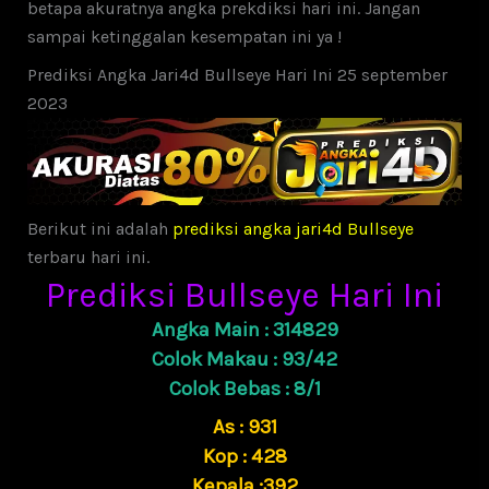
betapa akuratnya angka prekdiksi hari ini. Jangan
sampai ketinggalan kesempatan ini ya !
Prediksi Angka Jari4d Bullseye Hari Ini 25 september
2023
Berikut ini adalah
prediksi angka jari4d Bullseye
terbaru hari ini.
Prediksi Bullseye Hari Ini
Angka Main : 314829
Colok Makau : 93/42
Colok Bebas : 8/1
As : 931
Kop : 428
Kepala :392