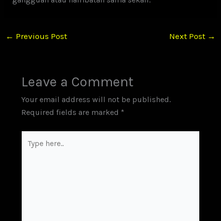
←
Previous Post
Next Post
→
Leave a Comment
Your email address will not be published.
Required fields are marked
*
Type
here..