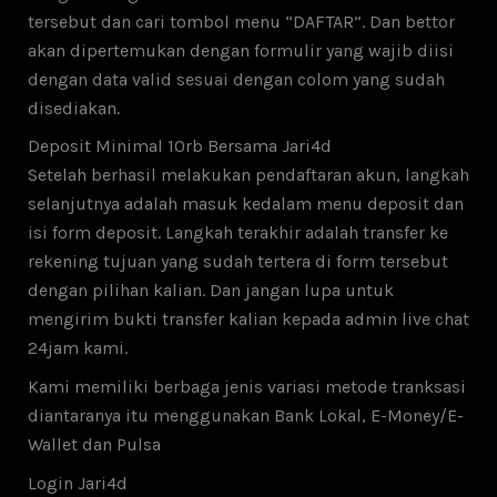
tersebut dan cari tombol menu “DAFTAR”. Dan bettor
akan dipertemukan dengan formulir yang wajib diisi
dengan data valid sesuai dengan colom yang sudah
disediakan.
Deposit Minimal 10rb Bersama Jari4d
Setelah berhasil melakukan pendaftaran akun, langkah
selanjutnya adalah masuk kedalam menu deposit dan
isi form deposit. Langkah terakhir adalah transfer ke
rekening tujuan yang sudah tertera di form tersebut
dengan pilihan kalian. Dan jangan lupa untuk
mengirim bukti transfer kalian kepada admin live chat
24jam kami.
Kami memiliki berbaga jenis variasi metode tranksasi
diantaranya itu menggunakan Bank Lokal, E-Money/E-
Wallet dan Pulsa
Login Jari4d