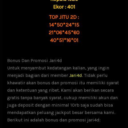
Ekor : 401
TOP JITU 2D :
14*50*24*15
21*06*45*60
40*51*16*01
Bonus Dan Promosi Jari4d
Untuk menyambut kedatangan kalian, yang ingin
menjadi bagian dari member
Jari4d
. Tidak perlu
khawatir akan bonus dan promosi itu memiliki syarat
dan ketentuan yang ribet. Kami akan berikan secara
gratis tanpa banyak syarat, cukup memiliki akun dan
juga deposit dengan minimal 10rb saja sudah bisa
mendapatkan peluang jackpot besar bersama kami.
Berikut ini adalah bonus dan promosi jari4d: