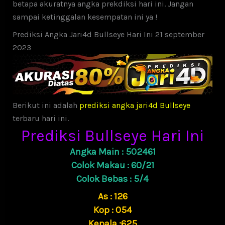
betapa akuratnya angka prekdiksi hari ini. Jangan
sampai ketinggalan kesempatan ini ya !
Prediksi Angka Jari4d Bullseye Hari Ini 21 september
2023
Berikut ini adalah
prediksi angka jari4d Bullseye
terbaru hari ini.
Prediksi Bullseye Hari Ini
Angka Main : 502461
Colok Makau : 60/21
Colok Bebas : 5/4
As : 126
Kop : 054
Kepala :625