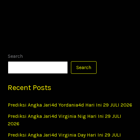
Search
Search
Recent Posts
Prediksi Angka Jari4d Yordania4d Hari Ini 29 JULI 2026
Prediksi Angka Jari4d Virginia Nig Hari Ini 29 JULI
2026
Prediksi Angka Jari4d Virginia Day Hari Ini 29 JULI