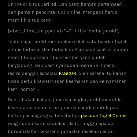
Online di situs Jari 4d. Dan pasti banyak pertanyaan
dari pemain pencinta judi online, mengapa harus
memilih situs kami?
[wbcr_html_snippet id=”43″ title=”daftar jari4d”]
Tentu saja, Jari4d merupakan salah satu bandar togel
online terbesar dan terbaik di Asia yang saat ini sudah
memiliki puluhan ribu member yang sudah
bergabung. Dan pastinya sudah memiliki lisensi
resmi dengan asosiasi
PAGCOR
, oleh karena itu kalian
tidak perlu khawatir akan keamanan dan kenyamanan
kami nomor 1.
Dan tahukah kalian, prediksi angka jari4d memiliki
keakuratan dalam memprediksi angka untuk para
bettor pasang angka tersebut di
pasaran Togel Online
yang sudah kami sediakan. Jadi, tunggu apalagi
buruan daftar sekarang juga dan rasakan sendiri