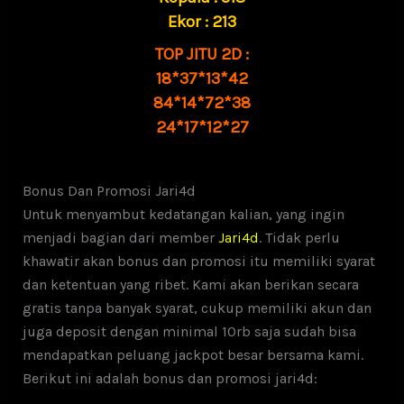
Ekor : 213
TOP JITU 2D :
18*37*13*42
84*14*72*38
24*17*12*27
Bonus Dan Promosi Jari4d
Untuk menyambut kedatangan kalian, yang ingin
menjadi bagian dari member
Jari4d
. Tidak perlu
khawatir akan bonus dan promosi itu memiliki syarat
dan ketentuan yang ribet. Kami akan berikan secara
gratis tanpa banyak syarat, cukup memiliki akun dan
juga deposit dengan minimal 10rb saja sudah bisa
mendapatkan peluang jackpot besar bersama kami.
Berikut ini adalah bonus dan promosi jari4d: