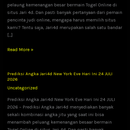
pelaung kemenangan besar bermain Togel Online di
situs Jari 4d. Dan pasti banyak pertanyaan dari pemain
pencinta judi online, mengapa harus memilih situs
kami? Tentu saja, Jari4d merupakan salah satu bandar
[…]
Prediksi
Read More »
Angka
Jari4d
MAROKO
Prediksi Angka Jari4d New York Eve Hari Ini 24 JULI
Hari
2026
Ini
Uncategorized
26
Prediksi Angka Jari4d New York Eve Hari Ini 24 JULI
JULI
2026 – Prediksi Angka Jari4d menyediakan banyak
2026
sekali kombinasi angka jitu yang saat ini bisa
menambah peluang kemenangan besaar bermain
Togel Online di situs Jari 4d. Dan pasti banyak