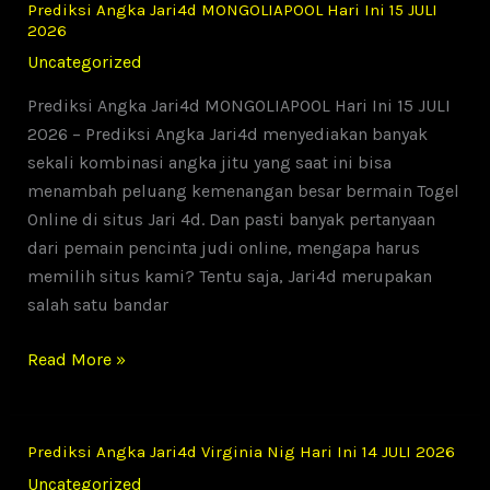
DICE
Prediksi Angka Jari4d MONGOLIAPOOL Hari Ini 15 JULI
Hari
2026
ini
Uncategorized
Di
Prediksi Angka Jari4d MONGOLIAPOOL Hari Ini 15 JULI
Situs
2026 – Prediksi Angka Jari4d menyediakan banyak
JARI4D
sekali kombinasi angka jitu yang saat ini bisa
Sebesar
menambah peluang kemenangan besar bermain Togel
Rp.11,600,000,-
Online di situs Jari 4d. Dan pasti banyak pertanyaan
Tuntas
dari pemain pencinta judi online, mengapa harus
!!
memilih situs kami? Tentu saja, Jari4d merupakan
salah satu bandar
Prediksi
Read More »
Angka
Jari4d
MONGOLIAPOOL
Prediksi Angka Jari4d Virginia Nig Hari Ini 14 JULI 2026
Hari
Uncategorized