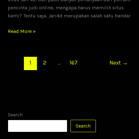
pencinta judi online, mengapa harus memilih situs
kami? Tentu saja, Jari4d merupakan salah satu bandar
Prediksi
Read More »
Angka
Jari4d
GERMANY
1
2
…
167
Next
→
Hari
Ini
12
MEI
2026
Search
Search