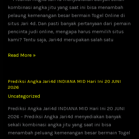
kombinasi angka jitu yang saat ini bisa menambah
JULI
pelaung kemenangan besar bermain Togel Online di
2026
situs Jari 4d. Dan pasti banyak pertanyaan dari pemain
pencinta judi online, mengapa harus memilih situs
kami? Tentu saja, Jari4d merupakan salah satu
Prediksi
Read More »
Angka
Jari4d
FUJIAN
Prediksi Angka Jari4d INDIANA MID Hari Ini 20 JUNI
23
2026
Hari
Uncategorized
Ini
Prediksi Angka Jari4d INDIANA MID Hari Ini 20 JUNI
21
2026 – Prediksi Angka Jari4d menyediakan banyak
JUNI
sekali kombinasi angka jitu yang saat ini bisa
2026
menambah peluang kemenangan besar bermain Togel