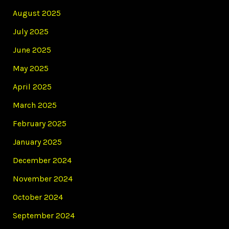
August 2025
July 2025
June 2025
May 2025
April 2025
March 2025
February 2025
January 2025
December 2024
November 2024
October 2024
September 2024