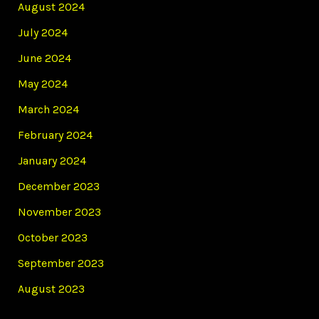
August 2024
July 2024
June 2024
May 2024
March 2024
February 2024
January 2024
December 2023
November 2023
October 2023
September 2023
August 2023