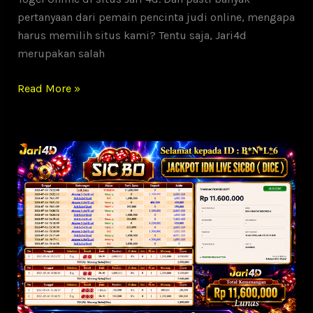
pertanyaan dari pemain pencinta judi online, mengapa
harus memilih situs kami? Tentu saja, Jari4d
merupakan salah
Prediksi
Read More »
Angka
Jari4d
New
York
Eve
Hari
Ini
24
JULI
2026