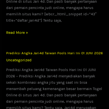
Online di situs Jari 4d. Dan pasti banyak pertanyaan
dari pemain pencinta judi online, mengapa harus
memilih situs kami? [wbcr_html_snippet id=”43″
title=”daftar jari4d”] Tentu saja,
Prediksi
Read More »
Angka
Jari4d
INDIANA
Prediksi Angka Jari4d Taiwan Pools Hari Ini 01 JUNI 2026
MID
Uncategorized
Hari
Prediksi Angka Jari4d Taiwan Pools Hari Ini 01 JUNI
Ini
2026 – Prediksi Angka Jari4d menyediakan banyak
20
sekali kombinasi angka jitu yang saat ini bisa
JUNI
menambah peluang kemenangan besar bermain Togel
2026
Online di situs Jari 4d. Dan pasti banyak pertanyaan
dari pemain pencinta judi online, mengapa harus
memilih situs kami? Tentu saja, Jari4d merupakan