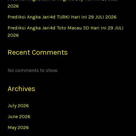
2026
Prediksi Angka Jari4d TURKI Hari Ini 29 JULI 2026
Prediksi Angka Jari4d Toto Macau 5D Hari Ini 29 JULI
2026
Recent Comments
No comments to show.
Archives
July 2026
June 2026
May 2026