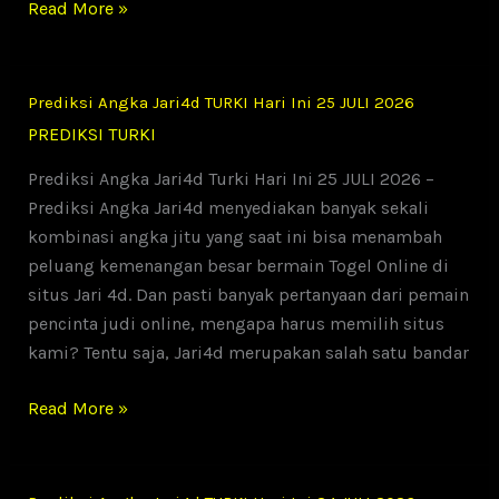
Prediksi
Read More »
Angka
Jari4d
TURKI
Prediksi Angka Jari4d TURKI Hari Ini 25 JULI 2026
Hari
PREDIKSI TURKI
Ini
Prediksi Angka Jari4d Turki Hari Ini 25 JULI 2026 –
26
Prediksi Angka Jari4d menyediakan banyak sekali
JULI
kombinasi angka jitu yang saat ini bisa menambah
2026
peluang kemenangan besar bermain Togel Online di
situs Jari 4d. Dan pasti banyak pertanyaan dari pemain
pencinta judi online, mengapa harus memilih situs
kami? Tentu saja, Jari4d merupakan salah satu bandar
Prediksi
Read More »
Angka
Jari4d
TURKI