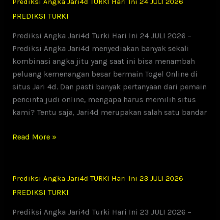
Prediksi Angka Jari4d TURKI Hari Ini 24 JULI 2026
Hari
PREDIKSI TURKI
Ini
Prediksi Angka Jari4d Turki Hari Ini 24 JULI 2026 –
25
Prediksi Angka Jari4d menyediakan banyak sekali
JULI
kombinasi angka jitu yang saat ini bisa menambah
2026
peluang kemenangan besar bermain Togel Online di
situs Jari 4d. Dan pasti banyak pertanyaan dari pemain
pencinta judi online, mengapa harus memilih situs
kami? Tentu saja, Jari4d merupakan salah satu bandar
Prediksi
Read More »
Angka
Jari4d
TURKI
Prediksi Angka Jari4d TURKI Hari Ini 23 JULI 2026
Hari
PREDIKSI TURKI
Ini
Prediksi Angka Jari4d Turki Hari Ini 23 JULI 2026 –
24