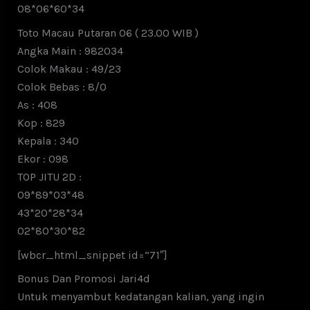
08*06*60*34
Toto Macau Putaran 06 ( 23.00 WIB )
Angka Main : 982034
Colok Makau : 49/23
Colok Bebas : 8/0
As : 408
Kop : 829
Kepala : 340
Ekor : 098
TOP JITU 2D :
09*89*03*48
43*20*28*34
02*80*30*82
[wbcr_html_snippet id=”71″]
Bonus Dan Promosi Jari4d
Untuk menyambut kedatangan kalian, yang ingin