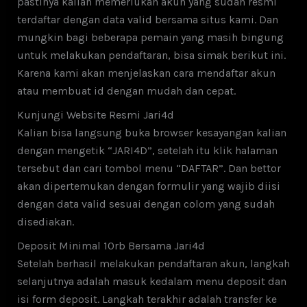
pastinya kalian memerlukan akun yang sudah resmi
terdaftar dengan data valid bersama situs kami. Dan
mungkin bagi beberapa pemain yang masih bingung
untuk melakukan pendaftaran, bisa simak berikut ini.
Karena kami akan menjelaskan cara mendaftar akun
atau membuat id dengan mudah dan cepat.
Kunjungi Website Resmi Jari4d
Kalian bisa langsung buka browser kesayangan kalian
dengan mengetik “JARI4D”, setelah itu klik halaman
tersebut dan cari tombol menu “DAFTAR”. Dan bettor
akan dipertemukan dengan formulir yang wajib diisi
dengan data valid sesuai dengan colom yang sudah
disediakan.
Deposit Minimal 10rb Bersama Jari4d
Setelah berhasil melakukan pendaftaran akun, langkah
selanjutnya adalah masuk kedalam menu deposit dan
isi form deposit. Langkah terakhir adalah transfer ke